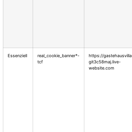
Essenziell
real_cookie_banner*-
https://gastehausvill
tcf
git3c58maj.live-
website.com