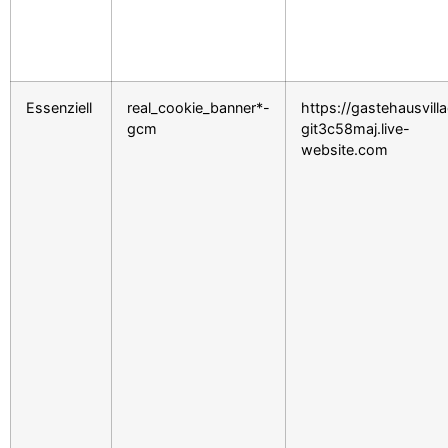
Essenziell
real_cookie_banner*-
https://gastehausvill
gcm
git3c58maj.live-
website.com