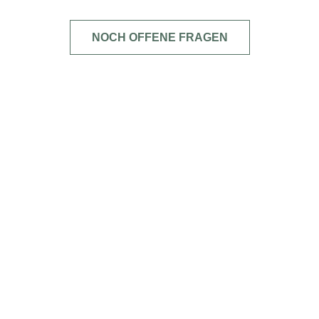
NOCH OFFENE FRAGEN
Buchen Sie jetzt Ihren Aufenthalt!
JETZT BUCHEN